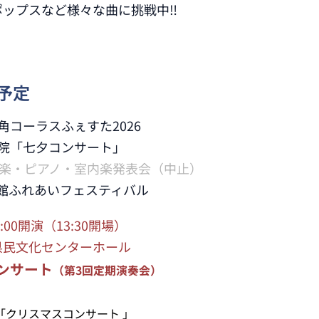
ポップスなど様々な曲に挑戦中‼
動予定
コーラスふぇすた2026
院「七夕コンサート」
弦楽・ピアノ・室内楽発表会（中止）
館ふれあいフェスティバル
:00開演（13:30開場）
化センターホール
ンサート
）
（第3回定期演奏会
「クリスマスコンサート 」