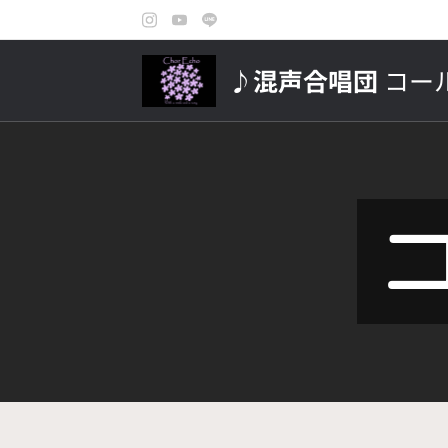
♪混声合唱団
コー