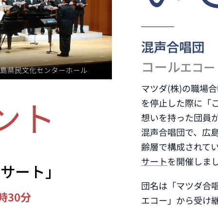
混声合唱団
コール
エコー
日 広島県民文化センターホール
マツダ(株)の職場
ント
を停止した際に「
想いを持った団員が
混声合唱団で、広島
齢層で構成されていま
サート
を開催しま
ンサート」
団名は「マツダ合
時30分
エコー」から受け