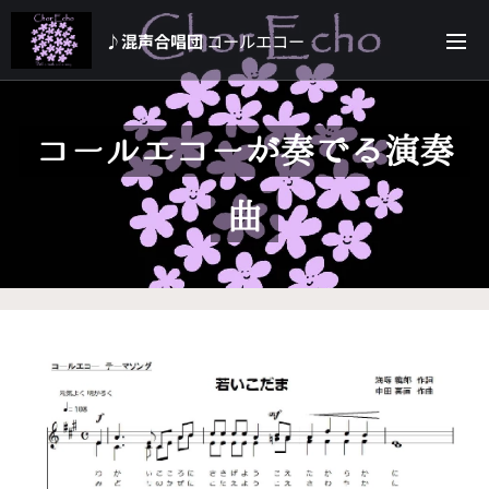
♪混声合唱団
コールエコー
コールエコーが奏でる演奏
曲