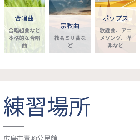
合唱曲
ポップス
宗教曲
合唱組曲など
歌謡曲、アニ
本格的な合唱
教会ミサ曲な
メソング、洋
曲
ど
楽など
練習場所
広島市青崎公民館